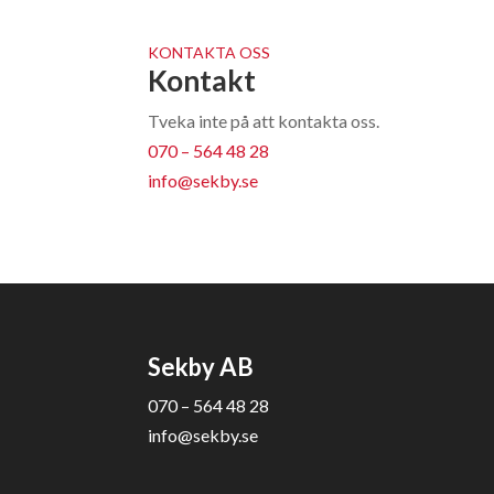
KONTAKTA OSS
Kontakt
Tveka inte på att kontakta oss.
070 – 564 48 28
info@sekby.se
Sekby AB
070 – 564 48 28
info@sekby.se