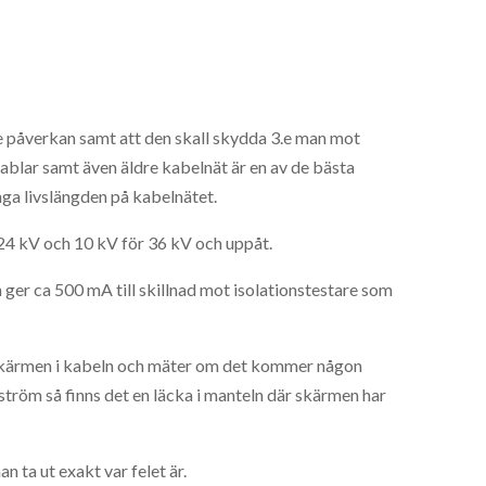
 påverkan samt att den skall skydda 3.e man mot
ablar samt även äldre kabelnät är en av de bästa
nga livslängden på kabelnätet.
24 kV och 10 kV för 36 kV och uppåt.
ger ca 500 mA till skillnad mot isolationstestare som
skärmen i kabeln och mäter om det kommer någon
ström så finns det en läcka i manteln där skärmen har
 ta ut exakt var felet är.